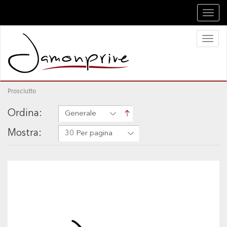
Toggl
navig
Toggl
naviga
Prosciutto
Ordina:
Generale
Mostra:
30 Per pagina